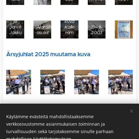
uiton
erotuksessa
Juho
1949,
ja
kuva
Jenni
Alaräihän
Kalle
1949-
Jakku
asukit
Hirn
2003
Ärsyjuhlat 2025 muutama kuva
Käytämme evästeitä mahdollistaaksemme
verkkosivustomme asianmukaisen toiminnan ja
turvallisuuden sekä tarjotaksemme sinulle parhaan
mahdollisen käyttökokemuksen.